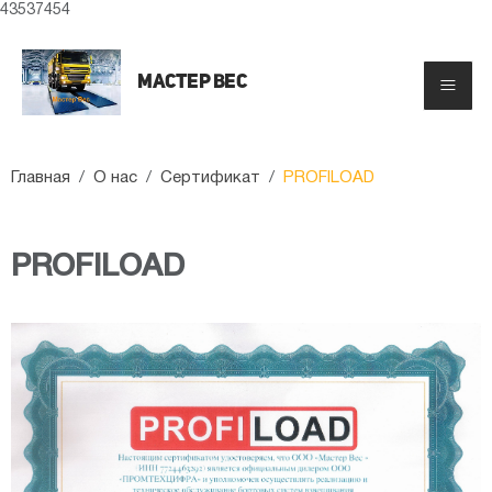
43537454
Мастер вес
≡
Главная
/
O нас
/
Сертификат
/
PROFILOAD
PROFILOAD